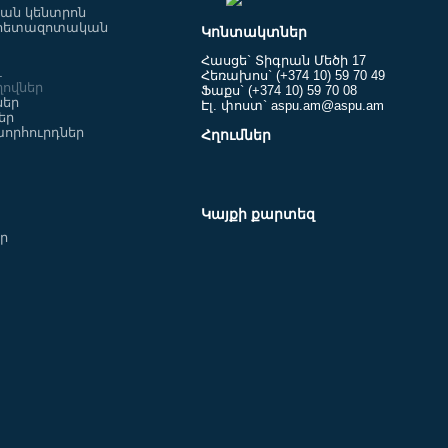
ն կենտրոն
Պրահա
հետազոտական
Կոնտակտներ
ականում
11.09.2025
10.09.2025
Հասցե` Տիգրան Մեծի 17
ւ
Հեռախոս` (+374 10) 59 70 49
ովներ
Ֆաքս` (+374 10) 59 70 08
ներ
Էլ. փոստ` aspu.am@aspu.am
եր
որհուրդներ
Հղումներ
Կայքի քարտեզ
աժողով՝
«Գագիկ Երկրորդ»-ը՝
եր
CAMPUS
ընթերցողի սեղանին
րջանակում
03.09.2025
03.09.2025