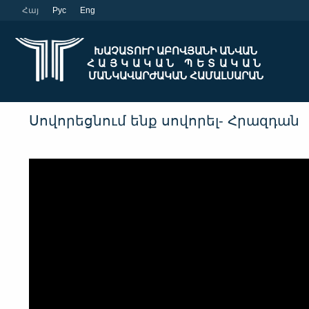
Հայ
Рус
Eng
ԽԱՉԱՏՈՒՐ ԱԲՈՎՅԱՆԻ ԱՆՎԱՆ
ՀԱՅԿԱԿԱՆ ՊԵՏԱԿԱՆ
ՄԱՆԿԱՎԱՐԺԱԿԱՆ ՀԱՄԱԼՍԱՐԱՆ
Սովորեցնում ենք սովորել- Հրազդան