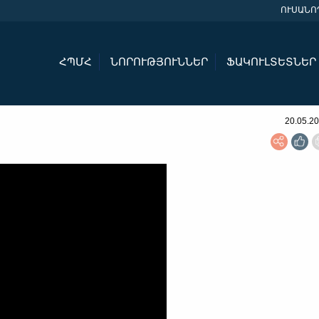
ՈՒՍԱՆՈ
ՀՊՄՀ
ՆՈՐՈՒԹՅՈՒՆՆԵՐ
ՖԱԿՈՒԼՏԵՏՆԵՐ
20.05.2