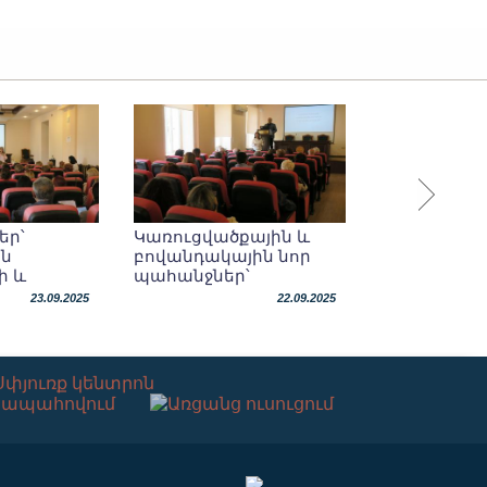
եր՝
Կառուցվածքային և
ն
բովանդակային նոր
ի և
պահանջներ՝
 թեզի
հաստատված
23.09.2025
22.09.2025
կարգերում
Աշխատանքային այց