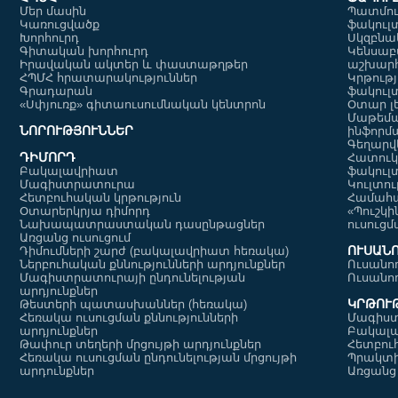
Մեր մասին
Պատմու
Pepsi x Yerevan Fashion
ավարտակա
Կառուցվածք
ֆակուլ
Week մրցույթի հաղթող
աշխատանքի
Խորհուրդ
Սկզբնա
մագիստրոսա
Գիտական խորհուրդ
18.09.2025
Կենսաբ
պատրաստմա
Իրավական ակտեր և փաստաթղթեր
աշխարհ
ՀՊՄՀ հրատարակություններ
Կրթությ
գնահատման
Գրադարան
ֆակուլ
կարգերը
«Սփյուռք» գիտաուսումնական կենտրոն
Օտար լ
Մաթեմա
ՆՈՐՈՒԹՅՈՒՆՆԵՐ
ինֆորմ
Գեղարվ
ԴԻՄՈՐԴ
Հատուկ
Բակալավրիատ
ֆակուլ
Մագիստրատուրա
Կուլտո
Հետբուհական կրթություն
Համահա
Վերապատրաստումներ՝
ՀՊՄՀ «Սփյու
Օտարերկրյա դիմորդ
«Պուշկի
միտված փափուկ
կենտրոնը՝ գ
Նախապատրաստական դասընթացներ
հմտությունների
երևանյան մ
Առցանց ուսուցում
ՈՒՍԱՆ
Դիմումների շարժ (բակալավրիատ հեռակա)
զարգացմանը
փառատոնին
08.09.2025
Ներբուհական քննությունների արդյունքներ
Ուսանո
Մագիստրատուրայի ընդունելության
Ուսանո
արդյունքներ
ԿՐԹՈՒ
Թեստերի պատասխաններ (հեռակա)
Հեռակա ուսուցման քննությունների
Մագիս
արդյունքներ
Բակալ
Թափուր տեղերի մրցույթի արդյունքներ
Հետբու
Հեռակա ուսուցման ընդունելության մրցույթի
Պրակտ
արդունքներ
Առցանց 