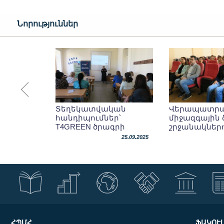
Նորություններ
Տեղեկատվական
Վերապատրա
հանդիպումներ՝
միջազգային 
T4GREEN ծրագրի
շրջանակներ
շրջանակներում
25.09.2025
ՀՊՄՀ
ՖԱԿՈՒ
ՀՊՄՀ շրջանավարտը՝
Ներկայացվե