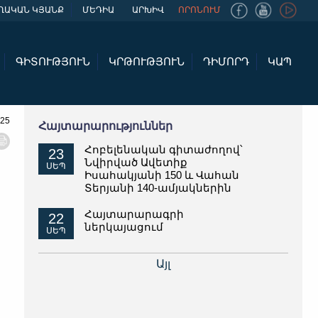
ՂԱԿԱՆ ԿՅԱՆՔ
ՄԵԴԻԱ
ԱՐԽԻՎ
ՈՐՈՆՈՒՄ
ԳԻՏՈՒԹՅՈՒՆ
ԿՐԹՈՒԹՅՈՒՆ
ԴԻՄՈՐԴ
ԿԱՊ
025
Հայտարարություններ
Հոբելենական գիտաժողով՝
23
Նվիրված Ավետիք
ՍԵՊ
Իսահակյանի 150 և Վահան
Տերյանի 140-ամյակներին
Հայտարարագրի
22
ներկայացում
ՍԵՊ
Այլ