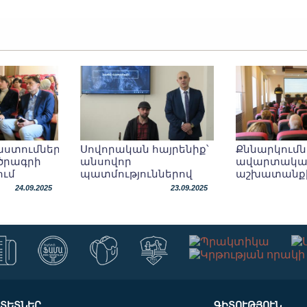
ստումներ՝
Սովորական հայրենիք՝
Քննարկումն
ծրագրի
անսովոր
ավարտակա
ում
պատմություններով
աշխատանք
մագիստրոսի
24.09.2025
23.09.2025
վերաբերյալ
ԼՏԵՏՆԵՐ
ԳԻՏՈՒԹՅՈՒՆ
ցին
Սրբուհի Գևորգյանը՝
Երկհատոր