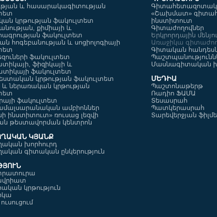
թյան և հասարակագիտության
Գիտահետազոտակա
ն
Հայ-ռուսական
շնորհանդես
տետ
«Շախմատ» գիտա
 և
համալսարանի
Մանկավարժ
կան կրթության ֆակուլտետ
ինստիտուտ
կան թեզի
պատվավոր պրոֆեսոր
անության, քիմիայի և
17.09.2025
16.09.2025
Գիտաժողովներ
ն և
ագրության ֆակուլտետ
Երկրորդային մենյո
ան հոգեբանության և սոցիոլոգիայի
Առաջիկա գիտաժող
 նոր
տետ
Գիտական հանդես
եզուների ֆակուլտետ
Պաշտպանությունն
տիկայի, ֆիզիկայի և
Մասնագիտական խ
ատիկայի ֆակուլտետ
ՄԵԴԻԱ
եստական կրթության ֆակուլտետ
 և ներառական կրթության
Պաշտոնաթերթ
տետ
Ռադիո ՖԱՄԱ
ւրայի ֆակուլտետ
Տեսասրահ
մալսարանական ամբիոններ
Պատկերասրահ
ռք»
Հենակետային
Առցանց համ
նի ինստիտուտ» ռուսաց լեզվի
Տարեվերջյան ֆիլմ
րքի
վարժարանի ուսուցիչը
ERASMUS+ e
ուսուցման թեստավորման կենտրոն
իջազգային
վերապատրաստվեց
նախագծի շ
ՈՂԱԿԱՆ ԿՅԱՆՔ
Օքսֆորդում
08.09.2025
05.09.2025
ղական խորհուրդ
ղական գիտական ընկերություն
ԹՅՈՒՆ
տրատուրա
ավրիատ
հական կրթություն
իկա
ուսուցում