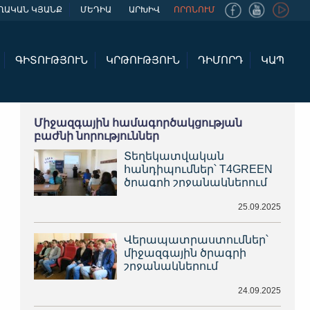
ՂԱԿԱՆ ԿՅԱՆՔ
ՄԵԴԻԱ
ԱՐԽԻՎ
ՈՐՈՆՈՒՄ
ԳԻՏՈՒԹՅՈՒՆ
ԿՐԹՈՒԹՅՈՒՆ
ԴԻՄՈՐԴ
ԿԱՊ
Միջազգային համագործակցության
բաժնի նորություններ
Տեղեկատվական
հանդիպումներ՝ T4GREEN
ծրագրի շրջանակներում
25.09.2025
Վերապատրաստումներ՝
միջազգային ծրագրի
շրջանակներում
24.09.2025