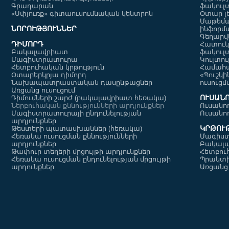
Գրադարան
ֆակուլ
«Սփյուռք» գիտաուսումնական կենտրոն
Օտար լ
Մաթեմա
ՆՈՐՈՒԹՅՈՒՆՆԵՐ
ինֆորմ
Գեղարվ
Սովորեցնում ենք
Սովորեցնու
ԴԻՄՈՐԴ
Հատուկ
սովորել-Քասախ
սովորել-Գե
Բակալավրիատ
ֆակուլ
Մագիստրատուրա
Կուլտո
Հետբուհական կրթություն
Համահա
Օտարերկրյա դիմորդ
«Պուշկի
Նախապատրաստական դասընթացներ
Առցանց ուսուցում
ՈՒՍԱՆ
Դիմումների շարժ (բակալավրիատ հեռակա)
Ներբուհական քննությունների արդյունքներ
Ուսանո
Մագիստրատուրայի ընդունելության
Ուսանո
արդյունքներ
ԿՐԹՈՒ
Թեստերի պատասխաններ (հեռակա)
Հեռակա ուսուցման քննությունների
Մագիս
արդյունքներ
Բակալ
Թափուր տեղերի մրցույթի արդյունքներ
Հետբու
Հեռակա ուսուցման ընդունելության մրցույթի
Պրակտ
արդունքներ
Առցանց 
Սովորեցնում ենք
Սովորեցնու
սովորել-Բյուրեղավան
սովորել-Ող