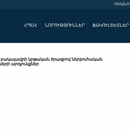
ՈՒՍԱՆՈ
ՀՊՄՀ
ՆՈՐՈՒԹՅՈՒՆՆԵՐ
ՖԱԿՈՒԼՏԵՏՆԵՐ
բ բակալավրի կրթական ծրագրով ներբուհական
նների արդյունքներ