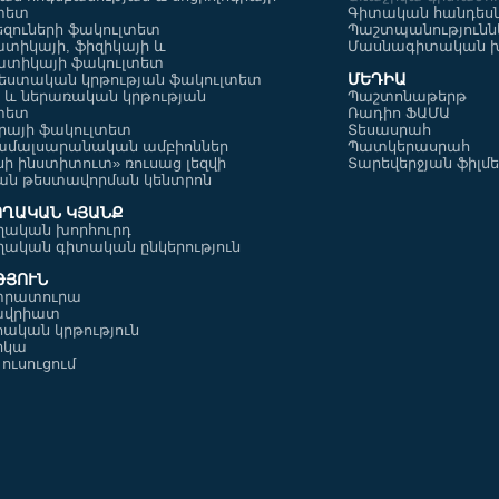
տետ
Գիտական հանդես
եզուների ֆակուլտետ
Պաշտպանությունն
տիկայի, ֆիզիկայի և
Մասնագիտական խ
ատիկայի ֆակուլտետ
ՄԵԴԻԱ
եստական կրթության ֆակուլտետ
մ ենք
Սովորեցնում ենք
Սովորեցն
 և ներառական կրթության
Պաշտոնաթերթ
ղարքունիք
սովորել-Դեղձուտ
սովորել 
տետ
Ռադիո ՖԱՄԱ
ւրայի ֆակուլտետ
Տեսասրահ
մալսարանական ամբիոններ
Պատկերասրահ
նի ինստիտուտ» ռուսաց լեզվի
Տարեվերջյան ֆիլմ
ուսուցման թեստավորման կենտրոն
ՈՂԱԿԱՆ ԿՅԱՆՔ
ղական խորհուրդ
ղական գիտական ընկերություն
ԹՅՈՒՆ
տրատուրա
ավրիատ
հական կրթություն
իկա
ուսուցում
մ ենք
Սովորեցնում ենք
Սովորեցն
ջաբերդ
սովորել-Շամիրամ
սովորել