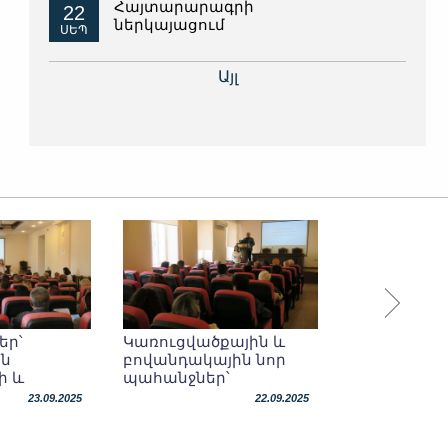
Հայտարարագրի
22
ներկայացում
ՍԵՊ
Այլ
եր՝
Կառուցվածքային և
ն
բովանդակային նոր
ի և
պահանջներ՝
 թեզի
հաստատված
23.09.2025
22.09.2025
կարգերում