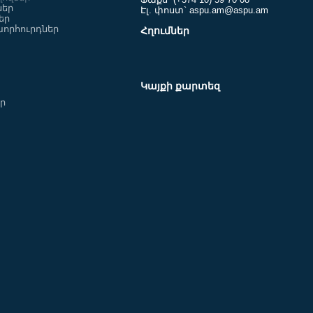
ներ
Էլ. փոստ` aspu.am@aspu.am
եր
որհուրդներ
Հղումներ
ում ենք
Սովորեցնում ենք
- Աշտարակ
սովորել- Փարաքար
Կայքի քարտեզ
եր
ում ենք
Սովորեցնում ենք
 -Երվանդաշատ
սովորել-Մեծամոր