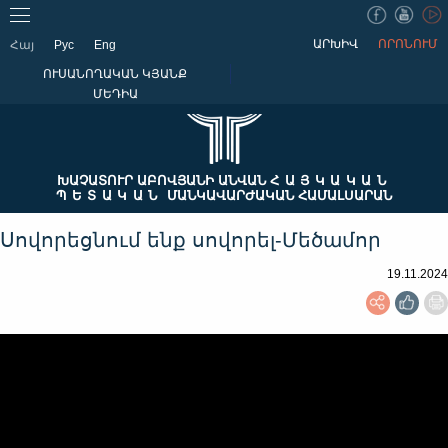
ԱՐԽԻՎ
ՈՐՈՆՈՒՄ
Հայ
Рус
Eng
ՈՒՍԱՆՈՂԱԿԱՆ ԿՅԱՆՔ
ՄԵԴԻԱ
ԽԱՉԱՏՈՒՐ ԱԲՈՎՅԱՆԻ ԱՆՎԱՆ
ՀԱՅԿԱԿԱՆ
ՊԵՏԱԿԱՆ
ՄԱՆԿԱՎԱՐԺԱԿԱՆ ՀԱՄԱԼՍԱՐԱՆ
Սովորեցնում ենք սովորել-Մեծամոր
19.11.2024